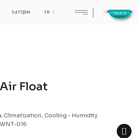
İLETIŞIM
TR
Air Float
s:
Climatization
,
Cooling - Humidity
WNT-016