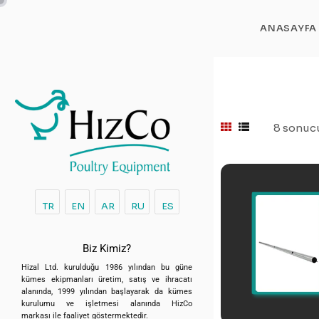
ANASAYFA
8 sonucu
TR
EN
AR
RU
ES
Biz Kimiz?
Hizal Ltd. kurulduğu 1986 yılından bu güne
kümes ekipmanları üretim, satış ve ihracatı
alanında, 1999 yılından başlayarak da kümes
kurulumu ve işletmesi alanında HizCo
markası ile faaliyet göstermektedir.