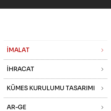
İMALAT
İHRACAT
KÜMES KURULUMU TASARIMI
AR-GE