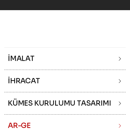
İMALAT
İHRACAT
KÜMES KURULUMU TASARIMI
AR-GE