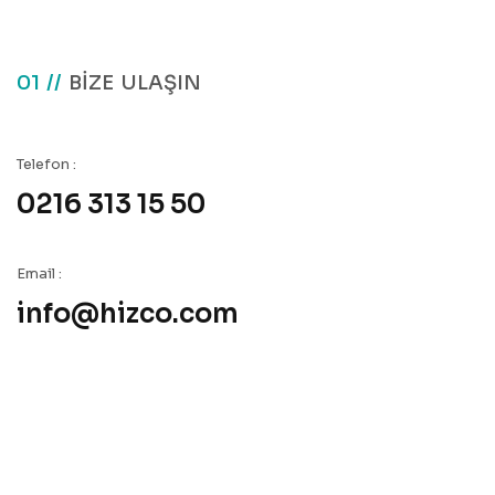
01 //
BİZE ULAŞIN
Telefon :
0216 313 15 50
Email :
info@hizco.com