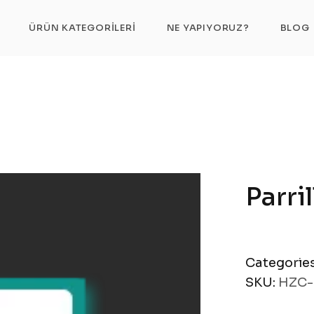
Parrilla de ventilador grande
ÜRÜN KATEGORILERI
NE YAPIYORUZ?
BLOG
Parri
Categorie
SKU:
HZC-