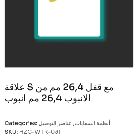
علاقة S مع قفل 26,4 مم من
الانبوب 26,4 مم انبوب
Categories:
عناصر التوصيل
,
أنظمة السقايات
SKU:
HZC-WTR-031