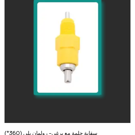
سقاية حلمة مع برغي- رولمان بلي (360°)