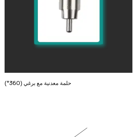
حلمة معدنية مع برغي (360°)