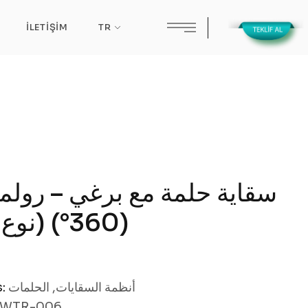
سقا)
İLETIŞIM
TR
سقاية حلمة مع برغي – رولم
(360°) (نوع صغير)
s:
الحلمات
,
أنظمة السقايات
-WTR-006