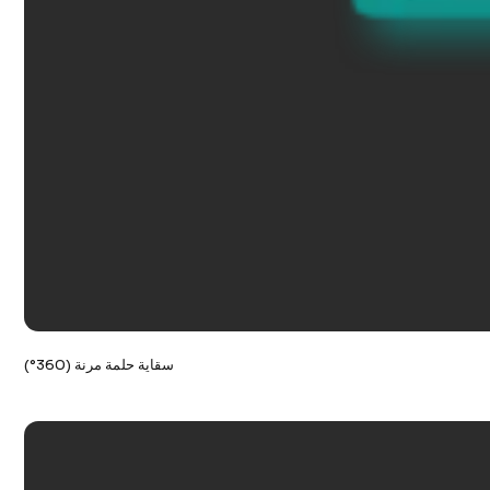
سقاية حلمة مرنة (360°)