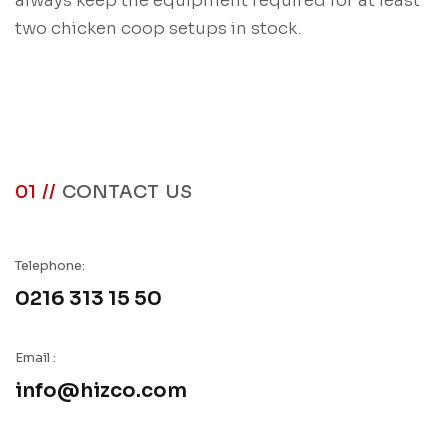
always keep the equipment required for at least
two chicken coop setups in stock.
01 //
CONTACT US
Telephone:
0216 313 15 50
Email :
info@hizco.com