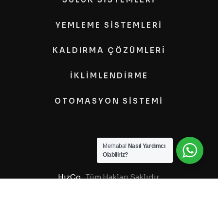
YEMLEME SİSTEMLERİ
KALDIRMA ÇÖZÜMLERİ
İKLİMLENDİRME
OTOMASYON SİSTEMİ
Merhaba!
Nasıl Yardımcı
Olabiliriz?
HızCo
, Tüm Hakları Saklıdır.