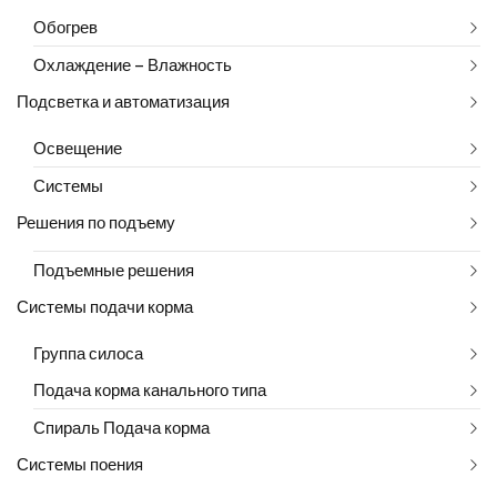
Обогрев
Охлаждение – Влажность
Подсветка и автоматизация
Освещение
Системы
Решения по подъему
Подъемные решения
Системы подачи корма
Группа силоса
Подача корма канального типа
Спираль Подача корма
Системы поения