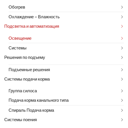
Обогрев
Охлаждение – Влажность
Подсветка и автоматизация
Освещение
Системы
Решения по подъему
Подъемные решения
Системы подачи корма
Группа силоса
Подача корма канального типа
Спираль Подача корма
Системы поения